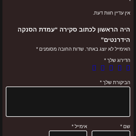
ל
אין עדיין חוות דעת.
ע
מ
היה הראשון לכתוב סקירה “עמדת הסנקה
ד
הידרנטים”
ת
ה
האימייל לא יוצג באתר.
שדות החובה מסומנים
*
ס
הדירוג שלך
*
נ
ק
ה
הביקורת שלך
*
ה
י
ד
ר
נ
שם
*
אימייל
*
ט