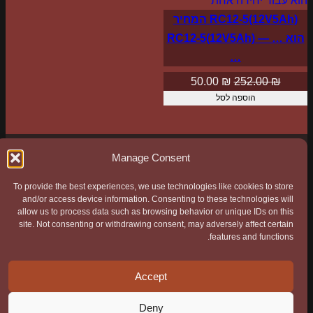
במבצע
RC12-5(12V5Ah) המחיר
הוא … — RC12-5(12V5Ah)
…
המחיר
המחיר
50.00
₪
252.00
₪
הוספה לסל
המקורי
הנוכחי
היה:
הוא:
50.00 ₪.
252.00 ₪.
Manage Consent
To provide the best experiences, we use technologies like cookies to store
כל הפרטים המתבקשים באתר נשלחים ישירות לחברה ואין
and/or access device information. Consenting to these technologies will
allow us to process data such as browsing behavior or unique IDs on this
בהם אף שימוש מחוצה לה. ה"Cookies" באתר משומשים
site. Not consenting or withdrawing consent, may adversely affect certain
אך ורק לשימושיות האתר ולא להעברת פרטים על
features and functions.
המשתמש. אף אחד מהפרטים לא מועבר למקומות מעבר
לאתר.
Accept
Deny