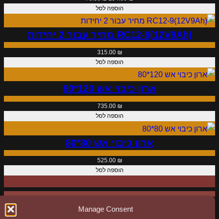
A
המקורי
הנוכחי
הוספה לסל
היה:
הוא:
h
70.00 ₪.
294.00 ₪.
)
RC12-9(12V9Ah) מחיר עבור 2 יחידות
מ
315.00
₪
ח
הוספה לסל
י
ר
ארון כיבוי אש 120*80
ע
735.00
₪
ב
הוספה לסל
ו
ר
ארון כיבוי אש 80*80
2
525.00
₪
י
הוספה לסל
ח
י
ד
Manage Consent
ו