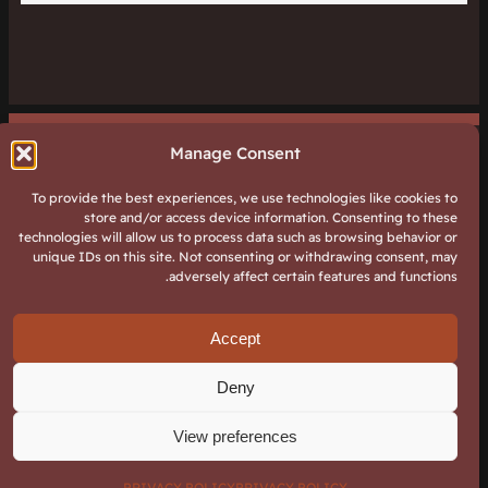
Manage Consent
To provide the best experiences, we use technologies like cookies to
store and/or access device information. Consenting to these
כל הפרטים המתבקשים באתר נשלחים ישירות לחברה ואין
technologies will allow us to process data such as browsing behavior or
בהם אף שימוש מחוצה לה. ה"Cookies" באתר משומשים
unique IDs on this site. Not consenting or withdrawing consent, may
adversely affect certain features and functions.
אך ורק לשימושיות האתר ולא להעברת פרטים על
המשתמש. אף אחד מהפרטים לא מועבר למקומות מעבר
Accept
לאתר.
Deny
cebook
YouTube
Privacy policy
|
Terms and
Fier.co.il –
View preferences
nstagram
TikTok
א.גילוי אש
Conditions
PRIVACY POLICY
PRIVACY POLICY