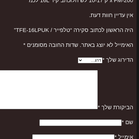
FM-200 ג"ק 10-17 לש הלוכתב קיר 16L לכמ
אין עדיין חוות דעת.
היה הראשון לכתוב סקירה “טלפייר / TFE-16LPUK”
האימייל לא יוצג באתר.
שדות החובה מסומנים
*
הדירוג שלך
*
הביקורת שלך
*
שם
*
אימייל
*