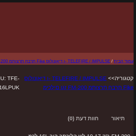
לדלג
לתוכן
עמוד הבית
/
TELEFIRE / IMPULSE -ו דיאונולוס Fike תרבח תרצותמ FM-200 זגו םילכימ
קטגוריה>>
TELEFIRE / IMPULSE -ו דיאונולוס
TFE-
U:
Fike תרבח תרצותמ FM-200 זגו םילכימ
16LPUK
תיאור
חוות דעת (0)