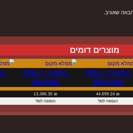
L
הבאה שאגיב.
P
U
K
מוצרים דומים
טלפייר / TFE-
טלפייר / TFE-
26LPUK
267LPUS
13,386.35
₪
44,699.24
₪
הוספה לסל
הוספה לסל