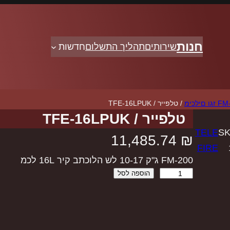
חנות
שירותים
תהליך התשלום
חדשות
/ טלפייר / TFE-16LPUK
טלפייר / TFE-16LPUK
TELE
SK
11,485.74
₪
FIRE
FM-200 ג"ק 10-17 לש הלוכתב קיר 16L לכמ
הוספה לסל
כ
מ
ו
ת