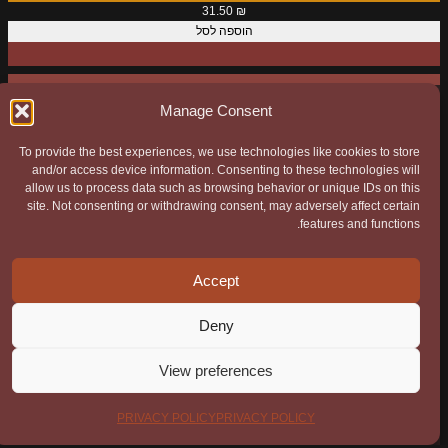
ק
31.50
₪
הוספה לסל
צ
ר
Manage Consent
To provide the best experiences, we use technologies like cookies to store
and/or access device information. Consenting to these technologies will
כל הפרטים המתבקשים באתר נשלחים ישירות לחברה ואין
allow us to process data such as browsing behavior or unique IDs on this
בהם אף שימוש מחוצה לה. ה"Cookies" באתר משומשים
site. Not consenting or withdrawing consent, may adversely affect certain
features and functions.
אך ורק לשימושיות האתר ולא להעברת פרטים על
המשתמש. אף אחד מהפרטים לא מועבר למקומות מעבר
Accept
לאתר.
Deny
agram
acebook
YouTube
Privacy policy
|
Terms and
Fier.co.il –
View preferences
TikTok
א.גילוי אש
Conditions
PRIVACY POLICY
PRIVACY POLICY