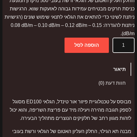
החלק העליון האטום של הגלאי ורשת בעובי 500 מיקרון המונעת
כניסת חרקים מבטיחים עמידות גבוהה לאזעקות שווא. הרגישות
ניתנת לשינוי כדי להתאים את הגלאי לתנאי שימוש שונים (רגישויות
ניתנות להגדרה: ‎0.08 dB/m – ‎0.10 dB/m – ‎0.12 dB/m – ‎0.15
dB/m).
כ
הוספה לסל
מ
ו
ת
תיאור
ש
ל
חוות דעת (0)
I
n
מבוסס על טכנולוגיית פיזור אור טינדל, הגלאי ED100 מסוגל
i
לספק תגובה מהירה ויעילה מיד עם פריצת השריפה, והוא יכול
m
לזהות מגוון רחב של חלקיקים הנוצרים מתהליך הבעירה.
E
מבנה תא הגילוי, החלק העליון האטום של הגלאי ורשת בעובי
D