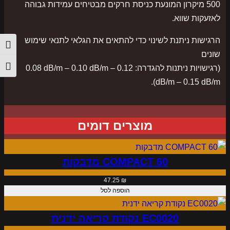
500 מיקרון המונעת כניסת חרקים מבטיחים עמידות גבוהה
1
לאזעקות שווא.
0
0
הרגישות ניתנת לשינוי כדי להתאים את הגלאי לתנאי שימוש
הפעל/
—
שונים
ג
(רגישויות ניתנות להגדרה: ‎0.08 dB/m – ‎0.10 dB/m – ‎0.12
מתג ג
ל
dB/m – ‎0.15 dB/m).
א
י
א
מוצרים דומים
ו
פ
ט
COMPACT 60 מדבקות
י
47.25
₪
א
הוספה לסל
נ
ל
EC0020 נקודת קריאה ידנית
ו