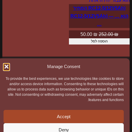
במבצע
RC12-5(12V5Ah) המחיר
הוא … — RC12-5(12V5Ah)
…
המחיר
המחיר
50.00
₪
252.00
₪
הוספה לסל
המקורי
הנוכחי
היה:
הוא:
50.00 ₪.
252.00 ₪.
Manage Consent
To provide the best experiences, we use technologies like cookies to store
כל הפרטים המתבקשים באתר נשלחים ישירות לחברה ואין
and/or access device information. Consenting to these technologies will
allow us to process data such as browsing behavior or unique IDs on this
בהם אף שימוש מחוצה לה. ה"Cookies" באתר משומשים
site. Not consenting or withdrawing consent, may adversely affect certain
אך ורק לשימושיות האתר ולא להעברת פרטים על
features and functions.
המשתמש. אף אחד מהפרטים לא מועבר למקומות מעבר
לאתר.
Accept
Deny