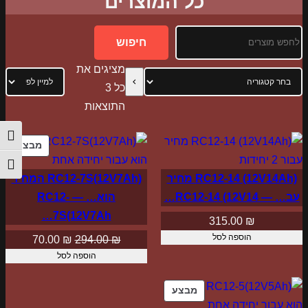
כל המוצרים
חיפוש
חיפוש
מציגים את
בחר
קטגוריה
ממוין
התוצאות
לפי
הפעל/
הפריט
מוצר
מבצע
במב
העדכני
מתג ג
RC12-14 (12V14Ah) מחיר
RC12-7S(12V7Ah) המחיר
ביותר
עב… — RC12-14 (12V14…
הוא… — RC12-
7S(12V7Ah…
315.00
₪
הוספה לסל
המחיר
המחיר
70.00
₪
294.00
₪
הוספה לסל
המקורי
הנוכחי
היה:
הוא:
מוצרים
מבצע
70.00 ₪.
294.00 ₪.
במבצע