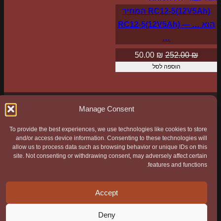
RC12-5(12V5Ah) המחיר
הוא … — RC12-5(12V5Ah)
…
המחיר
המחיר
50.00
₪
252.00
₪
הוספה לסל
המקורי
הנוכחי
היה:
הוא:
50.00 ₪.
252.00 ₪.
Manage Consent
To provide the best experiences, we use technologies like cookies to store
כל הפרטים המתבקשים באתר נשלחים ישירות לחברה ואין
and/or access device information. Consenting to these technologies will
allow us to process data such as browsing behavior or unique IDs on this
בהם אף שימוש מחוצה לה. ה"Cookies" באתר משומשים
site. Not consenting or withdrawing consent, may adversely affect certain
אך ורק לשימושיות האתר ולא להעברת פרטים על
features and functions.
המשתמש. אף אחד מהפרטים לא מועבר למקומות מעבר
לאתר.
Accept
Deny