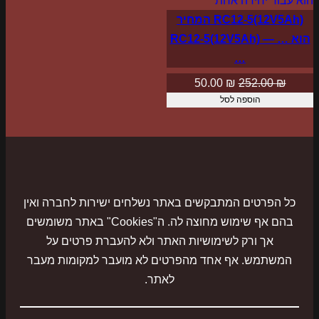
במבצע
RC12-5(12V5Ah) המחיר
הוא … — RC12-5(12V5Ah)
…
המחיר
המחיר
50.00
₪
252.00
₪
הוספה לסל
המקורי
הנוכחי
היה:
הוא:
50.00 ₪.
252.00 ₪.
כל הפרטים המתבקשים באתר נשלחים ישירות לחברה ואין
בהם אף שימוש מחוצה לה. ה"Cookies" באתר משומשים
אך ורק לשימושיות האתר ולא להעברת פרטים על
המשתמש. אף אחד מהפרטים לא מועבר למקומות מעבר
לאתר.