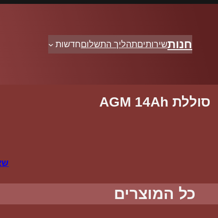
חנות
שירותים
תהליך התשלום
חדשות
סוללת AGM 14Ah
שא
כל המוצרים