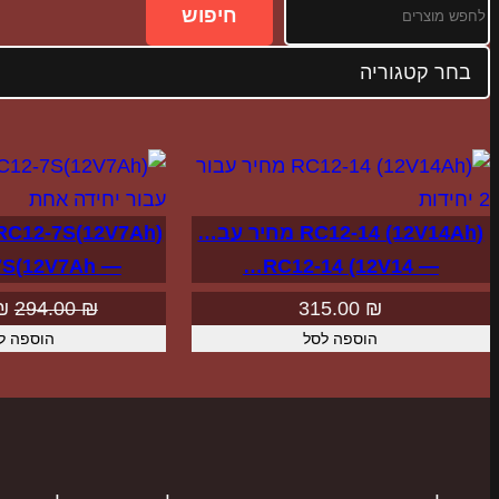
חיפוש
חיפוש
בחר
קטגוריה
RC12-14 (12V14Ah) מחיר עב…
— RC12-7S(12V7Ah…
— RC12-14 (12V14…
ה
₪
294.00
₪
315.00
₪
הוספה לסל
הוספה ל
ה
הי
₪.