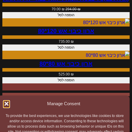
ר
המחיר
המחיר
70.00
₪
294.00
₪
י
המקורי
הנוכחי
הוספה לסל
היה:
הוא:
ם
70.00 ₪.
294.00 ₪.
(
ארון כיבוי אש 120*80
t
735.00
₪
y
הוספה לסל
p
e
ארון כיבוי אש 80*80
1
525.00
₪
)
הוספה לסל
Manage Consent
To provide the best experiences, we use technologies like cookies to store
and/or access device information. Consenting to these technologies will
כל הפרטים המתבקשים באתר נשלחים ישירות לחברה ואין
allow us to process data such as browsing behavior or unique IDs on this
בהם אף שימוש מחוצה לה. ה"Cookies" באתר משומשים
site. Not consenting or withdrawing consent, may adversely affect certain